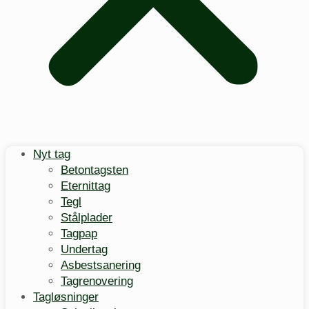
Nyt tag
Betontagsten
Eternittag
Tegl
Stålplader
Tagpap
Undertag
Asbestsanering
Tagrenovering
Tagløsninger