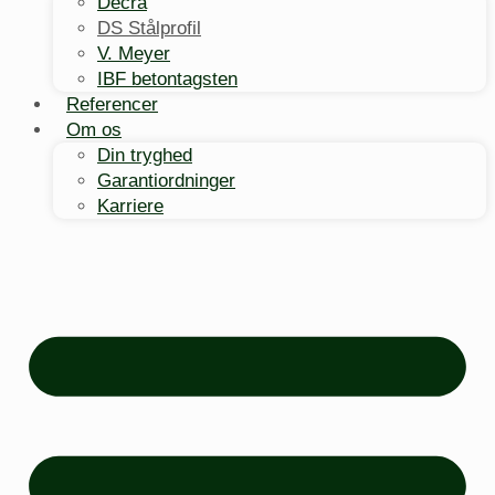
Decra
DS Stålprofil
V. Meyer
IBF betontagsten
Referencer
Om os
Din tryghed
Garantiordninger
Karriere