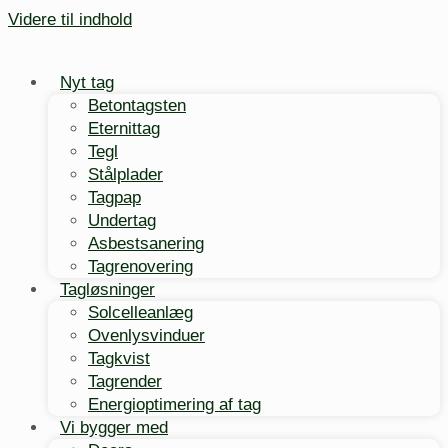
Videre til indhold
Nyt tag
Betontagsten
Eternittag
Tegl
Stålplader
Tagpap
Undertag
Asbestsanering
Tagrenovering
Tagløsninger
Solcelleanlæg
Ovenlysvinduer
Tagkvist
Tagrender
Energioptimering af tag
Vi bygger med