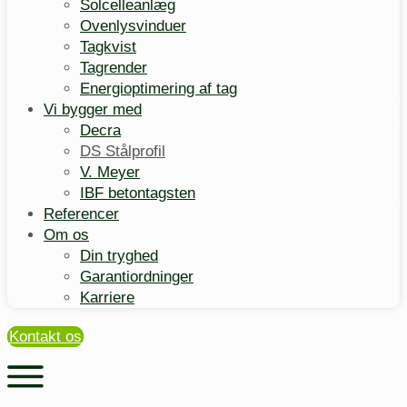
Solcelleanlæg
Ovenlysvinduer
Tagkvist
Tagrender
Energioptimering af tag
Vi bygger med
Decra
DS Stålprofil
V. Meyer
IBF betontagsten
Referencer
Om os
Din tryghed
Garantiordninger
Karriere
Kontakt os