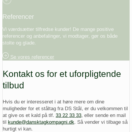
Referencer
Vi værdsætter tilfredse kunder! De mange positive
referencer og anbefalinger, vi modtager, gør os både
stolte og glade.
Se vores referencer
Kontakt os for et uforpligtende
tilbud
Hvis du er interesseret i at høre mere om dine
muligheder for et ståltag fra DS Stål, er du velkommen til
at give os et kald på tlf.
33 22 33 33
, eller sende en mail
til
kunde@dansktagkompagni.dk
. Så vender vi tilbage så
hurtigt vi kan.