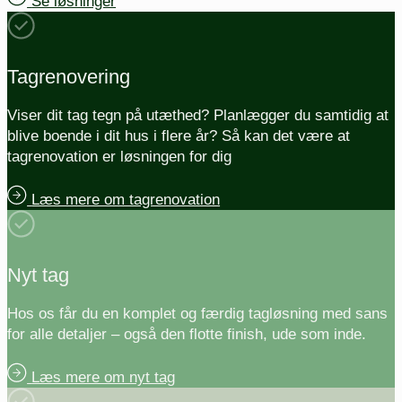
Se løsninger
Tagrenovering
Viser dit tag tegn på utæthed? Planlægger du samtidig at
blive boende i dit hus i flere år? Så kan det være at
tagrenovation er løsningen for dig
Læs mere om tagrenovation
Nyt tag
Hos os får du en komplet og færdig tagløsning med sans
for alle detaljer – også den flotte finish, ude som inde.
Læs mere om nyt tag