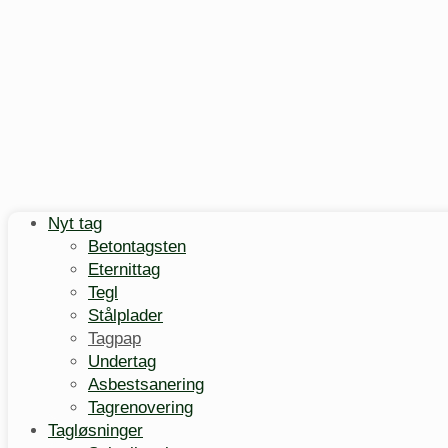
Nyt tag
Betontagsten
Eternittag
Tegl
Stålplader
Tagpap
Undertag
Asbestsanering
Tagrenovering
Tagløsninger