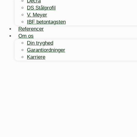
Decra
DS Stålprofil
V. Meyer
IBF betontagsten
Referencer
Om os
Din tryghed
Garantiordninger
Karriere