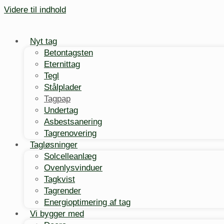
Videre til indhold
Nyt tag
Betontagsten
Eternittag
Tegl
Stålplader
Tagpap
Undertag
Asbestsanering
Tagrenovering
Tagløsninger
Solcelleanlæg
Ovenlysvinduer
Tagkvist
Tagrender
Energioptimering af tag
Vi bygger med