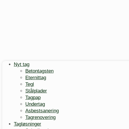
Nyt tag
Betontagsten
Eternittag
Tegl
Stålplader
Tagpap
Undertag
Asbestsanering
Tagrenovering
Tagløsninger