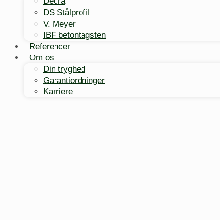
Decra
DS Stålprofil
V. Meyer
IBF betontagsten
Referencer
Om os
Din tryghed
Garantiordninger
Karriere