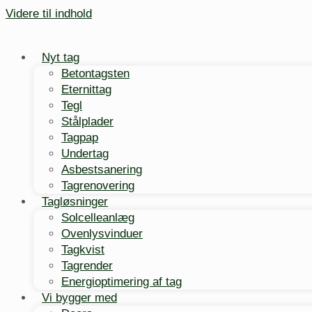
Videre til indhold
Nyt tag
Betontagsten
Eternittag
Tegl
Stålplader
Tagpap
Undertag
Asbestsanering
Tagrenovering
Tagløsninger
Solcelleanlæg
Ovenlysvinduer
Tagkvist
Tagrender
Energioptimering af tag
Vi bygger med