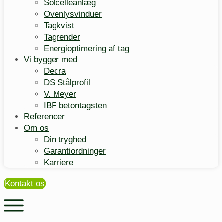
Solcelleanlæg
Ovenlysvinduer
Tagkvist
Tagrender
Energioptimering af tag
Vi bygger med
Decra
DS Stålprofil
V. Meyer
IBF betontagsten
Referencer
Om os
Din tryghed
Garantiordninger
Karriere
Kontakt os