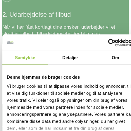
2. Udarbejdelse af tilbud
Når vi har fået kortlagt dine ønsker, udarbejder vi et
skriftligt tilbud. Tilbuddet indeholder bl.a. pris,
projektbeskrivelse og leveringsbetingelser.
Samtykke
Detaljer
Om
3. Tildeling af byggeleder
Denne hjemmeside bruger cookies
Vi sætter altid en byggeleder på dit projekt. Byggelederen
Vi bruger cookies til at tilpasse vores indhold og annoncer, til
er din kontaktperson gennem hele forløbet og har
at vise dig funktioner til sociale medier og til at analysere
samtidig ansvaret for, at projektet kommer sikkert i mål.
vores trafik. Vi deler også oplysninger om din brug af vores
hjemmeside med vores partnere inden for sociale medier,
annonceringspartnere og analysepartnere. Vores partnere k
kombinere disse data med andre oplysninger, du har givet
4. Opstart af projekt
dem, eller som de har indsamlet fra din brug af deres