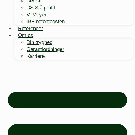
Decra
DS Stålprofil
V. Meyer
IBF betontagsten
Referencer
Om os
Din tryghed
Garantiordninger
Karriere