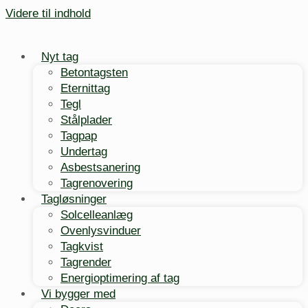
Videre til indhold
Nyt tag
Betontagsten
Eternittag
Tegl
Stålplader
Tagpap
Undertag
Asbestsanering
Tagrenovering
Tagløsninger
Solcelleanlæg
Ovenlysvinduer
Tagkvist
Tagrender
Energioptimering af tag
Vi bygger med