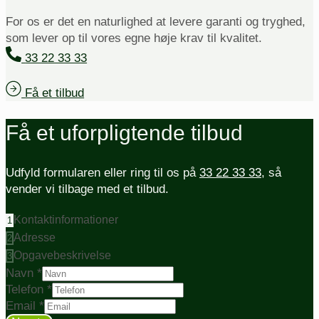
For os er det en naturlighed at levere garanti og tryghed,
som lever op til vores egne høje krav til kvalitet.
33 22 33 33
Få et tilbud
Få et uforpligtende tilbud
Udfyld formularen eller ring til os på
33 22 33 33
, så
vender vi tilbage med et tilbud.
Kontaktinformationer
1
Adresse
2
Opgavebeskrivelse
3
Navn
*
Telefon
*
Email
*