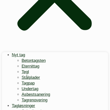
Nyt tag
Betontagsten
Eternittag
Tegl
Stålplader
Tagpap
Undertag
Asbestsanering
Tagrenovering
Tagløsninger