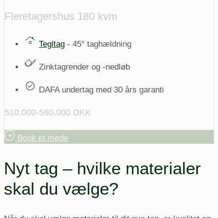
Fleretagershus 180 kvm
Tegltag
- 45° taghældning
Zinktagrender og -nedløb
DAFA undertag med 30 års garanti
510.000-560.000 DKK
Book et møde
Nyt tag – hvilke materialer
skal du vælge?