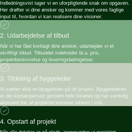
Indledningsvist tager vi en uforpligtende snak om opgaven.
Her drøfter vi dine ønsker og kommer med vores faglige
input til, hvordan vi kan realisere dine visioner.
2. Udarbejdelse af tilbud
Når vi har fået kortlagt dine ønsker, udarbejder vi et
skriftligt tilbud. Tilbuddet indeholder bl.a. pris,
projektbeskrivelse og leveringsbetingelser.
3. Tildeling af byggeleder
Vi sætter altid en byggeleder på dit projekt. Byggelederen
er din kontaktperson gennem hele forløbet og har samtidig
ansvaret for, at projektet kommer sikkert i mål.
4. Opstart af projekt