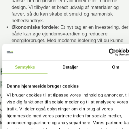
uanset om du ønsker et traditionelt eller moderne
design. Vi tilbyder et bredt udvalg af materialer og
farver, så du kan skabe et smukt og harmonisk
helhedsindtryk.
Økonomiske fordele
: Et nyt tag er en investering, der
både kan øge ejendomsværdien og reducere
energiforbruget. Med moderne isolering vil du kunne
se en mærkbar nedgang i varmeregningen, hvilket gør
det til en god løsning på lang sigt, især hvis du
planlægger at blive i boligen i mange år.
Samtykke
Detaljer
Om
Få tryghed gennem
professionelle tageksperter
Denne hjemmeside bruger cookies
Vi bruger cookies til at tilpasse vores indhold og annoncer, til
Vi har specialiseret os i tagarbejde og har lagt nyt tag på
vise dig funktioner til sociale medier og til at analysere vores
mere end 300 boliger gennem de sidste 30 år. Når du
trafik. Vi deler også oplysninger om din brug af vores
vælger Dansk Tagkompagni, slipper du for besværet med at
hjemmeside med vores partnere inden for sociale medier,
koordinere håndværkere. Vi sikrer en klar og tydelig
kommunikation samt ordentlig styring af hele processen.
annonceringspartnere og analysepartnere. Vores partnere k