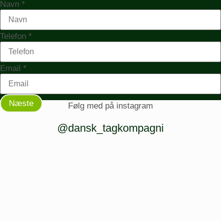
ejendommen?
Navn
*
Adresse ejer
Telefon
*
Email
*
Næste
Følg med på instagram
@dansk_tagkompagni