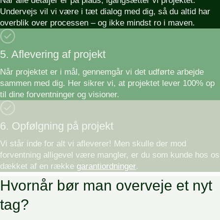
Når alle detaljer er på plads, igangsætter vi projektet.
Undervejs vil vi være i tæt dialog med dig, så du altid har
overblik over processen – og ikke mindst ro i maven.
5. Aflevering af projekt
Når projektet er i mål, gennemgår vi det udførte arbejde
sammen med dig. Her sikrer vi, at projektet lever 100% op
til dine forventninger og visioner.
6. Opfølgning på projekt
Vi står inde for alt vi afleverer! Men skulle der mod
forventning alligevel være mangler, er du som kunde hos os
dækket af en række
garantiordninger
.
Hvornår bør man overveje et nyt
tag?