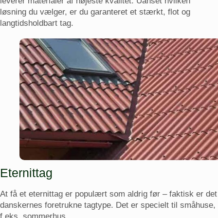
leverer materialer af højeste kvalitet. Uanset hvilken
løsning du vælger, er du garanteret et stærkt, flot og
langtidsholdbart tag.
Eternittag
At få et eternittag er populært som aldrig før – faktisk er det
danskernes foretrukne tagtype. Det er specielt til småhuse,
f.eks. sommerhus....